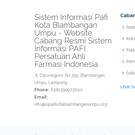
Sistem Informasi Pafi
Caban
Kota Blambangan
Sist
Umpu - Website
Kot
Cabang Resmi Sistem
Informasi PAFI
Pul
Persatuan Ahli
Pem
Farmasi Indonesia
Sub
Jl. Diponegoro No.295, Blambangan
Umpu, Lampung
Lihat S
Phone:
6281399973600
Email:
info@sipafikotablambanganumpu.org