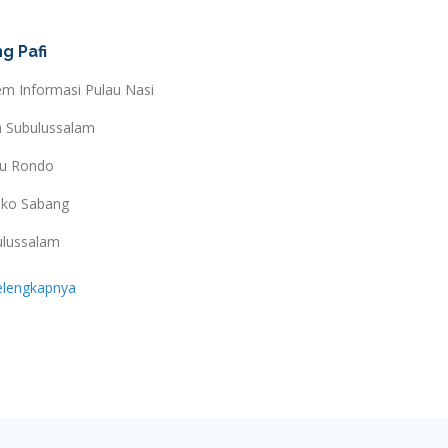
g Pafi
em Informasi Pulau Nasi
a Subulussalam
au Rondo
ko Sabang
ulussalam
elengkapnya